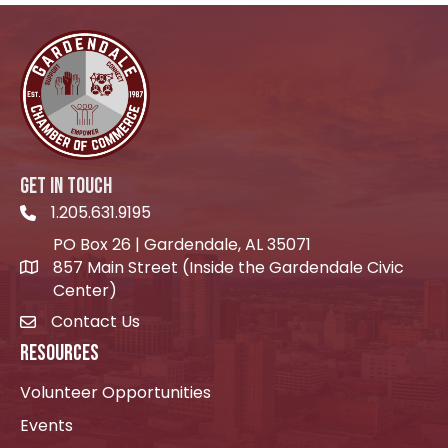
GET IN TOUCH
1.205.631.9195
Telephone icon
PO Box 26 | Gardendale, AL 35071
857 Main Street (Inside the Gardendale Civic
location icon
Center)
Contact Us
envelope icon
RESOURCES
Volunteer Opportunities
Events